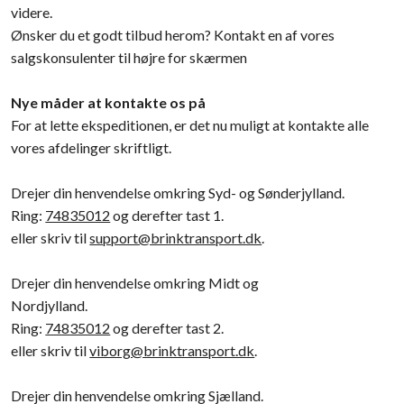
videre.
Ønsker du et godt tilbud herom? Kontakt en af vores
salgskonsulenter til højre for skærmen
Nye måder at kontakte os på
For at lette ekspeditionen, er det nu muligt at kontakte alle
vores afdelinger skriftligt.
Drejer din henvendelse omkring Syd- og Sønderjylland.
Ring:
74835012
og derefter tast 1.
eller skriv til
support@brinktransport.dk
.
Drejer din henvendelse omkring Midt og
Nordjylland.
Ring:
74835012
og derefter tast 2.
eller skriv til
viborg@brinktransport.dk
.
Drejer din henvendelse omkring Sjælland.