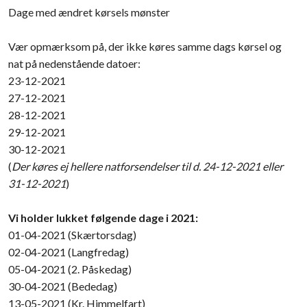
Dage med ændret kørsels mønster​
​Vær opmærksom på, der ikke køres samme dags kørsel og
nat på nedenstående datoer:
​​23-12-2021
27-12-2021
28-12-2021
29-12-2021
30-12-2021
(
Der køres ej hellere natforsendelser til d. 24-12-2021 eller
31-12-2021
)
Vi holder lukket følgende dage i 2021:
01-04-2021 (Skærtorsdag)
02-04-2021 (Langfredag)
05-04-2021 (2. Påskedag)​
30-04-2021 (Bededag)
13-05-2021 (Kr. Himmelfart)