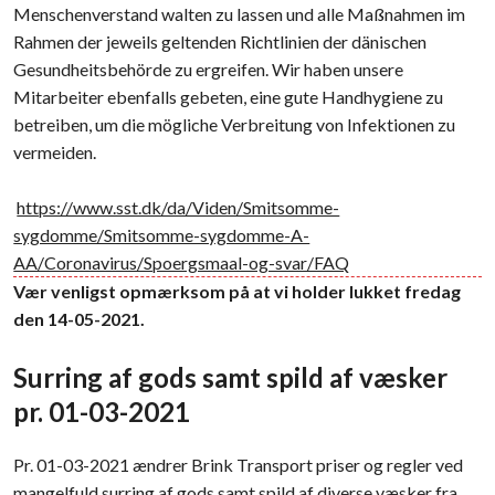
Menschenverstand walten zu lassen und alle Maßnahmen im
Rahmen der jeweils geltenden Richtlinien der dänischen
Gesundheitsbehörde zu ergreifen. Wir haben unsere
Mitarbeiter ebenfalls gebeten, eine gute Handhygiene zu
betreiben, um die mögliche Verbreitung von Infektionen zu
vermeiden.
​
https://www.sst.dk/da/Viden/Smitsomme-
sygdomme/Smitsomme-sygdomme-A-
AA/Coronavirus/Spoergsmaal-og-svar/FAQ
Vær venligst opmærksom på at vi holder lukket fredag
den 14-05-2021.
Surring af gods samt spild af væsker
pr. 01-03-2021
Pr. ​01-03-2021 ændrer Brink Transport priser og regler ved
mangelfuld surring af gods samt spild af diverse væsker fra