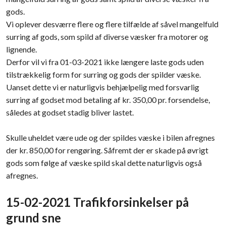
gods.
Vi oplever desværre flere og flere tilfælde af såvel mangelfuld
surring af gods, som spild af diverse væsker fra motorer og
lignende.
Derfor vil vi fra 01-03-2021 ikke længere laste gods uden
tilstrækkelig form for surring og gods der spilder væske.
Uanset dette vi er naturligvis behjælpelig med forsvarlig
surring af godset mod betaling af kr. 350,00 pr. forsendelse,
således at godset stadig bliver lastet.
Skulle uheldet være ude og der spildes væske i bilen afregnes
der kr. 850,00 for rengøring. Såfremt der er skade på øvrigt
gods som følge af væske spild skal dette naturligvis også
afregnes.​
15-02-2021 Trafikforsinkelser på
grund sne