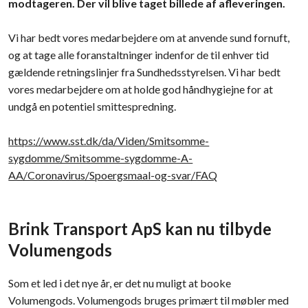
modtageren. Der vil blive taget billede af afleveringen.
Vi har bedt vores medarbejdere om at anvende sund fornuft,
og at tage alle foranstaltninger indenfor de til enhver tid
gældende retningslinjer fra Sundhedsstyrelsen. Vi har bedt
vores medarbejdere om at holde god håndhygiejne for at
undgå en potentiel smittespredning.
https://www.sst.dk/da/Viden/Smitsomme-
sygdomme/Smitsomme-sygdomme-A-
AA/Coronavirus/Spoergsmaal-og-svar/FAQ
​Brink Transport ApS kan nu tilbyde
Volumengods
Som et led i det nye år, er det nu muligt at booke
Volumengods. Volumengods bruges primært til møbler med