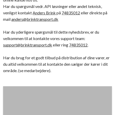
Har du spørgsmål vedr. API løsninger eller andet teknisk,
venligst kontakt
Anders Brink
på
74835012
eller direkte på
mail
anders@brinktransport.dk
​​​​Har du yderligere spørgsmål til dette nyhedsbrev, er du
velkommen til at kontakte vores support team:
support@brinktransport.dk
eller ring
74835012
.
Har du brug for et godt tilbud på distribution af dine varer, er
du altid velkommen til at kontakte den sælger der kører i dit
område. (se medarbejdere).​