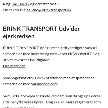
Ring:
74835012
og derefter tast 3.
eller skriv til
sjaelland@brinktransport.dk
.
BRINK TRANSPORT Udvider
ejerkredsen
BRINK TRANSPORT ApS ruster sig til yderligere vækst i
samarbejde med investeringsselskabet NEW OWNERS og
privat investor Finn Pilgaard.
Læs mere her.
Som noget nyt er vi i 2019 Startet op med et spændende
samarbejde med
Shipmondo.com
.
Så hvis du i forvejen er kunde ved dem, kan du også på deres
side benytte vores kørsel. Dog skal du være registreret som
online kunde hos os.